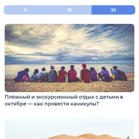
нтябрь
9
18
30
тябрь
ябрь
кабрь
Пляжный и экскурсионный отдых с детьми в
октябре — как провести каникулы?