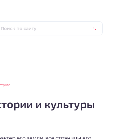
строва.
тории и культуры
рактер его земли, все страницы его