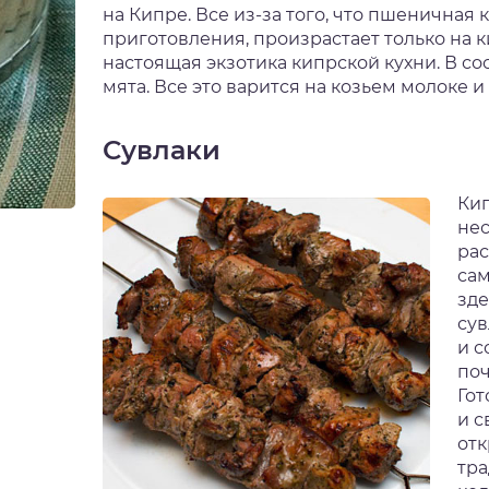
на Кипре. Все из-за того, что пшеничная 
приготовления, произрастает только на к
настоящая экзотика кипрской кухни. В со
мята. Все это варится на козьем молоке
Сувлаки
Кип
нес
рас
сам
зде
сув
и с
поч
Гот
и с
отк
тра