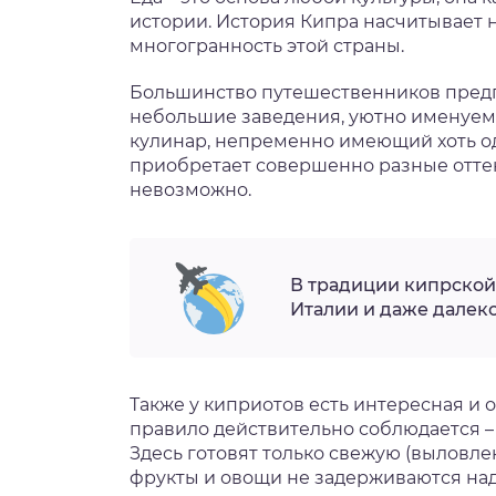
истории. История Кипра насчитывает 
нтябрь
многогранность этой страны.
тябрь
Большинство путешественников предпо
небольшие заведения, уютно именуемы
ябрь
кулинар, непременно имеющий хоть один
приобретает совершенно разные оттенк
невозможно.
кабрь
В традиции кипрской 
Италии и даже далек
Также у киприотов есть интересная и о
правило действительно соблюдается – 
Здесь готовят только свежую (выловле
фрукты и овощи не задерживаются над