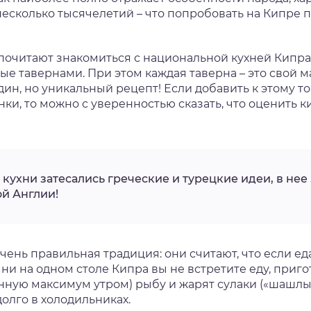
несколько тысячелетий – что попробовать на Кипре 
читают знакомиться с национальной кухней Кипра та
е тавернами. При этом каждая таверна – это свой м
, но уникальный рецепт! Если добавить к этому то, 
и, то можно с уверенностью сказать, что оценить к
кухни затесались греческие и турецкие идеи, в нее
ой Англии!
чень правильная традиция: они считают, что если еда 
ни на одном столе Кипра вы не встретите еду, приг
нную максимум утром) рыбу и жарят сулаки («шашлык»
олго в холодильниках.