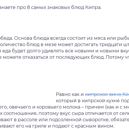
 узнаете про 8 самых знаковых блюд Кипра.
обеда. Основа блюда всегда состоит из мяса или рыбы
оличество блюд в мезе может достигать тридцати шт
ая еда будет долго удивлять все новыми и новыми в
не можете отказаться от последующих блюд. Потому ч
Равно как и
кипрское вино К
который в кипрской кухне под
его, овечьего и коровьего молока – причем (как и с
х соотношения, поэтому вкус сыра отличается от се
вают в рассоле или подсоленной сыворотке, обязат
вают его на гриле и подают с красным вином.