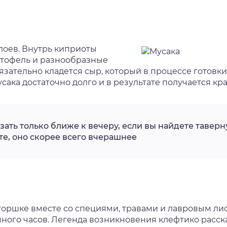
лоев. Внутрь киприоты
ртофель и разнообразные
бязательно кладется сыр, который в процессе готовк
усака достаточно долго и в результате получается кр
ать только ближе к вечеру, если вы найдете таверну
те, оно скорее всего вчерашнее
горшке вместе со специями, травами и лавровым лис
ого часов. Легенда возникновения клефтико расска