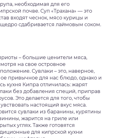
крупа, необходимая для его
ипрской почве. Суп «Трахана» — это
став входят чеснок, мясо курицы и
 и щедро сдабривается лаймовым соком.
риоты – большие ценители мяса,
мотря на свое островное
положение. Сувлаки – это, наверное,
ое привычное для нас блюдо, однако и
сь кухня Кипра отличилась: жарят
лаки без добавления специй, приправ
оусов. Это делается для того, чтобы
увствовать настоящий вкус мяса.
овится сувлаки из баранины, курятины
винины, жарится на гриле или
рытых углях. Также готовятся
диционные для кипрской кухни