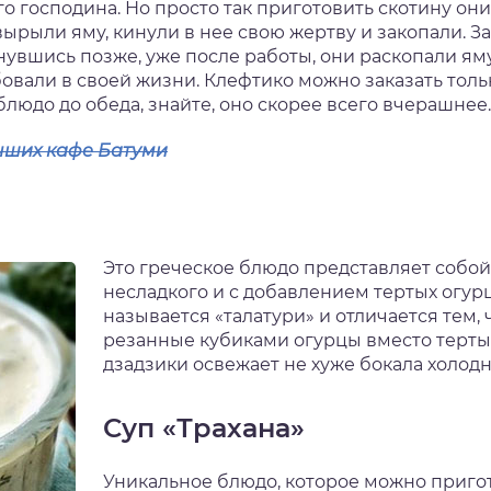
о господина. Но просто так приготовить скотину они н
 вырыли яму, кинули в нее свою жертву и закопали. 
нувшись позже, уже после работы, они раскопали я
бовали в своей жизни. Клефтико можно заказать толь
 блюдо до обеда, знайте, оно скорее всего вчерашнее.
учших кафе Батуми
Это греческое блюдо представляет собой 
несладкого и с добавлением тертых огурц
называется «талатури» и отличается тем,
резанные кубиками огурцы вместо тертых
дзадзики освежает не хуже бокала холодн
Суп «Трахана»
Уникальное блюдо, которое можно приго