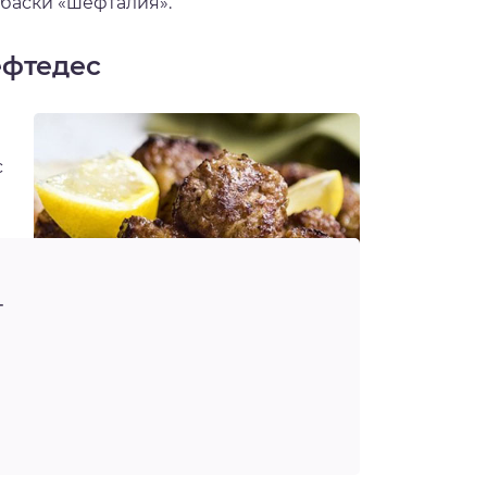
баски «шефталия».
ефтедес
с
т