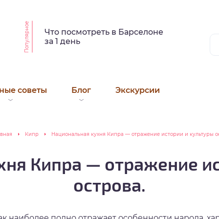
Популярное
Что посмотреть в Барселоне
за 1 день
ные советы
Блог
Экскурсии
авная
Кипр
Национальная кухня Кипра — отражение истории и культуры о
хня Кипра — отражение ис
острова.
как наиболее полно отражает особенности народа, ха