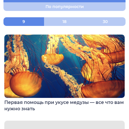
По популярности
нтябрь
9
18
30
тябрь
ябрь
кабрь
Первая помощь при укусе медузы — все что вам
нужно знать