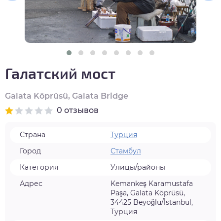
нтябрь
тябрь
ябрь
Галатский мост
кабрь
Galata Köprüsü, Galata Bridge
0 отзывов
Страна
Турция
Город
Стамбул
Категория
Улицы/районы
Адрес
Kemankeş Karamustafa
Paşa, Galata Köprüsü,
34425 Beyoğlu/İstanbul,
Турция