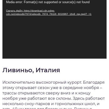
Видеоплеер
Media error: Format(s) not supported or source(s) not found
Скачать файл: https://download.cdn.edge-
cdn.net/videodb/7674/videodb_7674_76116_6016967_16x9_mq.mp4?_=1
Ливиньо, Италия
Исключительно высокогорный курорт. Благодаря
этому открывает сезон уже в середине ноября –
трассы открываются сверху вниз и к концу
ноября уже работают все склоны. Здесь работают
несколько сноу-парков и горнолыжных школ, и