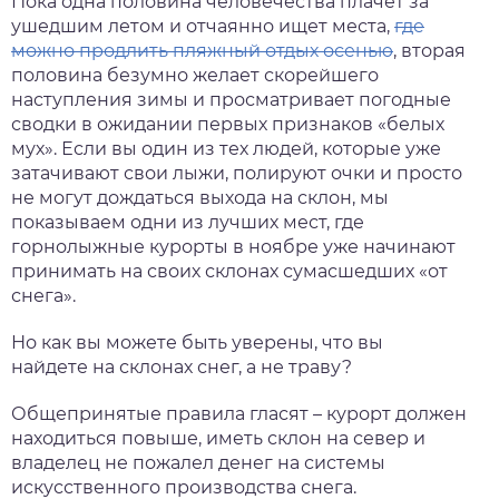
Пока одна половина человечества плачет за
ушедшим летом и отчаянно ищет места,
где
нтябрь
можно продлить пляжный отдых осенью
, вторая
половина безумно желает скорейшего
тябрь
наступления зимы и просматривает погодные
сводки в ожидании первых признаков «белых
ябрь
мух». Если вы один из тех людей, которые уже
затачивают свои лыжи, полируют очки и просто
кабрь
не могут дождаться выхода на склон, мы
показываем одни из лучших мест, где
горнолыжные курорты в ноябре уже начинают
принимать на своих склонах сумасшедших «от
снега».
Но как вы можете быть уверены, что вы
найдете на склонах снег, а не траву?
Общепринятые правила гласят – курорт должен
находиться повыше, иметь склон на север и
владелец не пожалел денег на системы
искусственного производства снега.