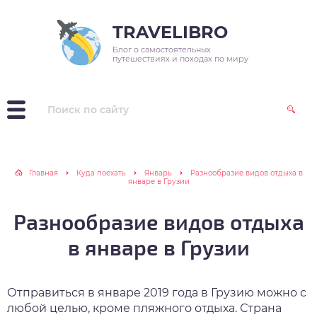
TRAVELIBRO
Блог о самостоятельных
зия
варь
реты выживания в
и путешествия
путешествиях и походах по миру
оде
пр
враль
зитив
радь походных
цептов
ция
рт
реты выживания в
аина
рель
вилизации
Главная
Куда поехать
Январь
Разнообразие видов отдыха в
январе в Грузии
ия
й
осипед в жизни
Разнообразие видов отдыха
нь
в январе в Грузии
ль
Отправиться в январе 2019 года в Грузию можно с
уст
любой целью, кроме пляжного отдыха. Страна