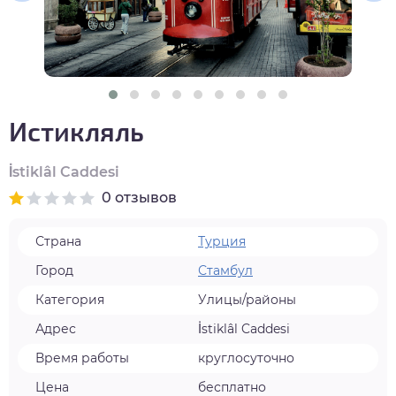
нтябрь
тябрь
ябрь
Истикляль
кабрь
İstiklâl Caddesi
0 отзывов
Страна
Турция
Город
Стамбул
Категория
Улицы/районы
Адрес
İstiklâl Caddesi
Время работы
круглосуточно
Цена
бесплатно