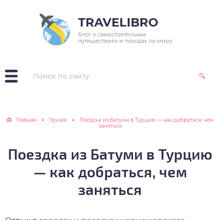
TRAVELIBRO
Блог о самостоятельных
зия
варь
реты выживания в
и путешествия
путешествиях и походах по миру
оде
пр
враль
зитив
радь походных
цептов
ция
рт
реты выживания в
аина
рель
вилизации
Главная
Грузия
Поездка из Батуми в Турцию — как добраться, чем
заняться
ия
й
осипед в жизни
Поездка из Батуми в Турцию
нь
— как добраться, чем
ль
заняться
уст