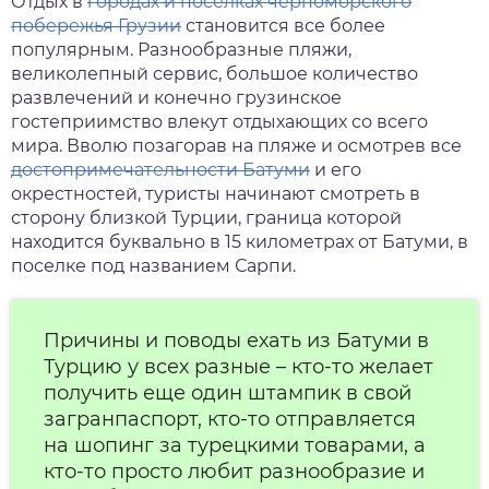
Отдых в
городах и поселках черноморского
побережья Грузии
становится все более
нтябрь
популярным. Разнообразные пляжи,
великолепный сервис, большое количество
тябрь
развлечений и конечно грузинское
гостеприимство влекут отдыхающих со всего
ябрь
мира. Вволю позагорав на пляже и осмотрев все
достопримечательности Батуми
и его
кабрь
окрестностей, туристы начинают смотреть в
сторону близкой Турции, граница которой
находится буквально в 15 километрах от Батуми, в
поселке под названием Сарпи.
Причины и поводы ехать из Батуми в
Турцию у всех разные – кто-то желает
получить еще один штампик в свой
загранпаспорт, кто-то отправляется
на шопинг за турецкими товарами, а
кто-то просто любит разнообразие и