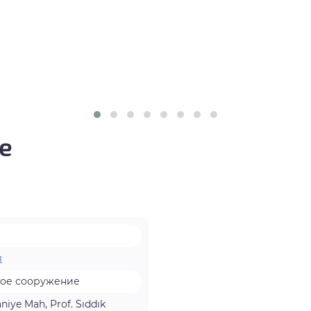
е
л
вое сооружение
iye Mah, Prof. Sıddık