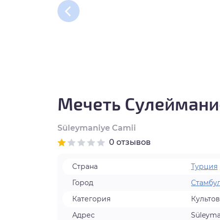
нтябрь
тябрь
ябрь
кабрь
Мечеть Сулеймани
Süleymaniye Camii
0 отзывов
Страна
Турция
Город
Стамбу
Категория
Культо
Адрес
Süleyman