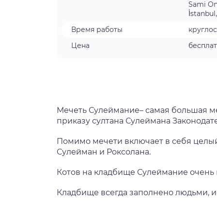
Sami Ona
İstanbul
Время работы
круглос
Цена
беспла
Мечеть Сулеймание– самая большая ме
приказу султана Сулеймана Законодате
Помимо мечети включает в себя целый
Сулейман и Роксолана.
Котов на кладбище Сулеймание очень м
Кладбище всегда заполнено людьми, и 