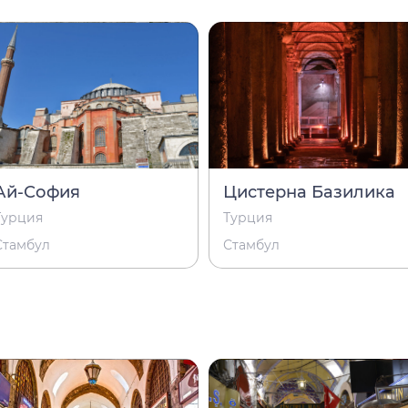
Ай-София
Цистерна Базилика
Турция
Турция
Стамбул
Стамбул