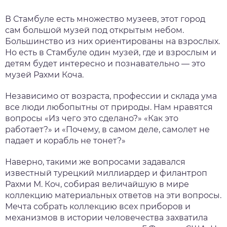
нтябрь
В Стамбуле есть множество музеев, этот город
сам большой музей под открытым небом.
тябрь
Большинство из них ориентированы на взрослых.
Но есть в Стамбуле один музей, где и взрослым и
детям будет интересно и познавательно — это
ябрь
музей Рахми Коча.
кабрь
Независимо от возраста, профессии и склада ума
все люди любопытны от природы. Нам нравятся
вопросы «Из чего это сделано?» «Как это
работает?» и «Почему, в самом деле, самолет не
падает и корабль не тонет?»
Наверно, такими же вопросами задавался
известный турецкий миллиардер и филантроп
Рахми М. Коч, собирая величайшую в мире
коллекцию материальных ответов на эти вопросы.
Мечта собрать коллекцию всех приборов и
механизмов в истории человечества захватила