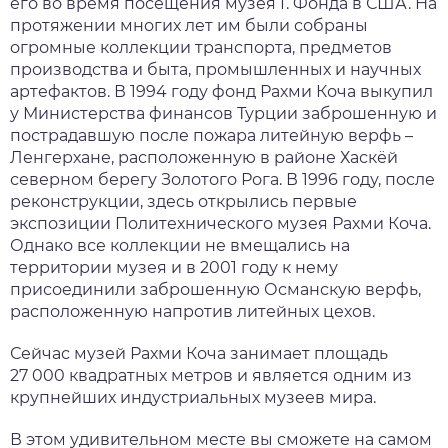
его во время посещения музея Г. Фонда в США. На
протяжении многих лет им были собраны
огромные коллекции транспорта, предметов
производства и быта, промышленных и научных
артефактов. В 1994 году фонд Рахми Коча выкупил
у Министерства финансов Турции заброшенную и
пострадавшую после пожара литейную верфь –
Ленгерхане, расположенную в районе Хаскёй
северном берегу Золотого Рога. В 1996 году, после
реконструкции, здесь открылись первые
экспозиции Политехнического музея Рахми Коча.
Однако все коллекции не вмещались на
территории музея и в 2001 году к нему
присоединили заброшенную Османскую верфь,
расположенную напротив литейных цехов.
Сейчас музей Рахми Коча занимает площадь
27 000 квадратных метров и является одним из
крупнейших индустриальных музеев мира.
В этом удивительном месте вы сможете на самом