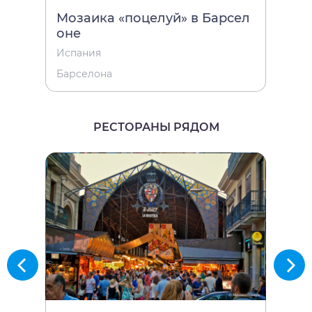
Мозаика «поцелуй» в Барсел
Дом
оне
Испа
Испания
Барс
Барселона
РЕСТОРАНЫ РЯДОМ