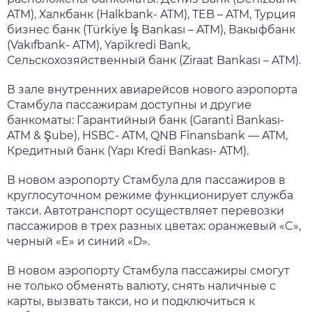
ATM), Халкбанк (Halkbank- ATM), TEB – ATM, Турция
бизнес банк (Türkiye İş Bankası – ATM), Вакыфбанк
(Vakıfbank- ATM), Yapikredi Bank,
Сельскохозяйственный банк (Ziraat Bankası – ATM).
В зале внутренних авиарейсов нового аэропорта
Стамбула пассажирам доступны и другие
банкоматы: Гарантийный банк (Garanti Bankası-
ATM & Şube), HSBC- ATM, QNB Finansbank — ATM,
Кредитный банк (Yapı Kredi Bankası- ATM).
В новом аэропорту Стамбула для пассажиров в
круглосуточном режиме функционирует служба
такси. Автотранспорт осуществляет перевозки
пассажиров в трех разных цветах: оранжевый «C»,
черный «E» и синий «D».
В новом аэропорту Стамбула пассажиры смогут
не только обменять валюту, снять наличные с
карты, вызвать такси, но и подключиться к