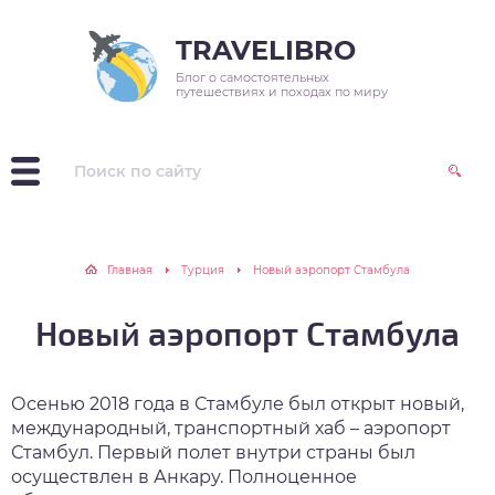
TRAVELIBRO
Блог о самостоятельных
зия
варь
реты выживания в
и путешествия
путешествиях и походах по миру
оде
пр
враль
зитив
радь походных
цептов
ция
рт
реты выживания в
аина
рель
вилизации
Главная
Турция
Новый аэропорт Стамбула
ия
й
осипед в жизни
Новый аэропорт Стамбула
нь
Осенью 2018 года в Стамбуле был открыт новый,
ль
международный, транспортный хаб – аэропорт
Стамбул. Первый полет внутри страны был
уст
осуществлен в Анкару. Полноценное