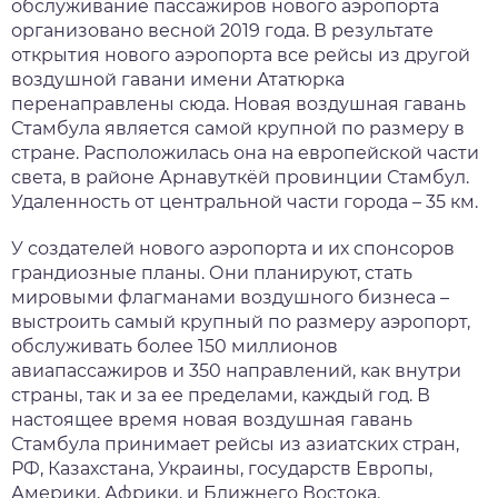
обслуживание пассажиров нового аэропорта
нтябрь
организовано весной 2019 года. В результате
открытия нового аэропорта все рейсы из другой
воздушной гавани имени Ататюрка
тябрь
перенаправлены сюда. Новая воздушная гавань
Стамбула является самой крупной по размеру в
ябрь
стране. Расположилась она на европейской части
света, в районе Арнавуткёй провинции Стамбул.
кабрь
Удаленность от центральной части города – 35 км.
У создателей нового аэропорта и их спонсоров
грандиозные планы. Они планируют, стать
мировыми флагманами воздушного бизнеса –
выстроить самый крупный по размеру аэропорт,
обслуживать более 150 миллионов
авиапассажиров и 350 направлений, как внутри
страны, так и за ее пределами, каждый год. В
настоящее время новая воздушная гавань
Стамбула принимает рейсы из азиатских стран,
РФ, Казахстана, Украины, государств Европы,
Америки, Африки, и Ближнего Востока.