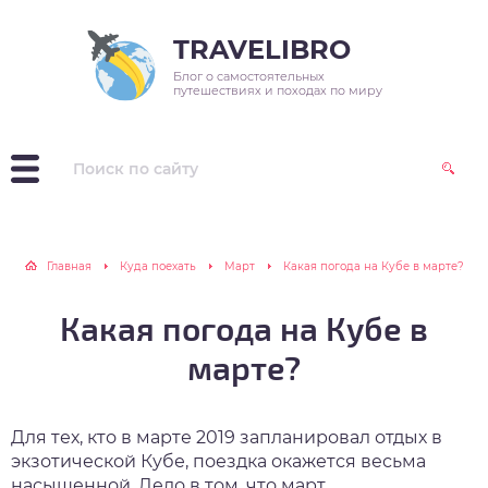
TRAVELIBRO
Блог о самостоятельных
зия
варь
реты выживания в
и путешествия
путешествиях и походах по миру
оде
пр
враль
зитив
радь походных
цептов
ция
рт
реты выживания в
аина
рель
вилизации
Главная
Куда поехать
Март
Какая погода на Кубе в марте?
ия
й
осипед в жизни
Какая погода на Кубе в
нь
марте?
ль
Для тех, кто в марте 2019 запланировал отдых в
экзотической Кубе, поездка окажется весьма
уст
насыщенной. Дело в том, что март