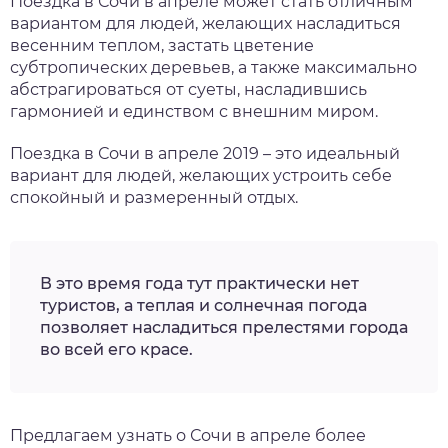
Поездка в Сочи в апреле может стать отличным
вариантом для людей, желающих насладиться
нтябрь
весенним теплом, застать цветение
субтропических деревьев, а также максимально
тябрь
абстрагироваться от суеты, насладившись
гармонией и единством с внешним миром.
ябрь
Поездка в Сочи в апреле 2019 – это идеальный
вариант для людей, желающих устроить себе
кабрь
спокойный и размеренный отдых.
В это время года тут практически нет
туристов, а теплая и солнечная погода
позволяет насладиться прелестями города
во всей его красе.
Предлагаем узнать о Сочи в апреле более