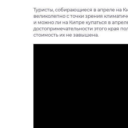
Туристы, собирающиеся в апреле на Ки
великолепно с точки зрения климатич
и можно ли на Кипре купаться в апреле 
достопримечательности этого края пол
стоимость их не завышена.