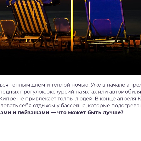
иться теплым днем и теплой ночью. Уже в начале апр
дных прогулок, экскурсий на яхтах или автомобилях 
а Кипре не привлекает толпы людей. В конце апреля
аловать себя отдыхом у бассейна, которые подогрев
тами и пейзажами — что может быть лучше?