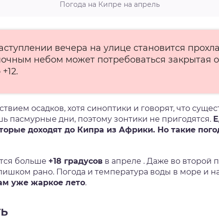
Погода на Кипре на апрель
аступлении вечера на улице становится прохл
очным небом может потребоваться закрытая о
 +12.
ствием осадков, хотя синоптики и говорят, что суще
ишь пасмурные дни, поэтому зонтики не пригодятся.
Е
оторые доходят до Кипра из Африки. Но такие пог
ется больше
+18 градусов
в апреле . Даже во второй
лишком рано. Погода и температура воды в море и на
ам уже жаркое лето
.
ть