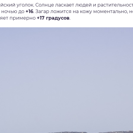
йский уголок. Солнце ласкает людей и растительност
, ночью до
+16
. Загар ложится на кожу моментально, 
ляет примерно
+17 градусов
.