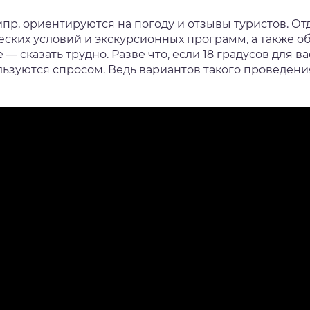
пр, ориентируются на погоду и отзывы туристов. Отд
еских условий и экскурсионных программ, а также о
— сказать трудно. Разве что, если 18 градусов для ва
ьзуются спросом. Ведь вариантов такого проведения