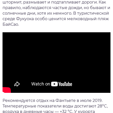
штормит, размывает и подтапливает дороги. Как
правило, наблюдаются частые дожди, но бывают и
солнечные дни, хотя их немного. В туристической
среде Фукуока особо ценится мелководный пляж
БайСао.
Рекомендуется отдых на Фантьете в июле 2019.
Температурные показатели воды достигают 28°C,
воздуха в дневные часы — +32 °C. У курорта