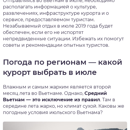
Отправля
ясь во Вьетнам в июле, необходимо
располагать информацией о культуре,
нтябрь
развлечениях, инфраструктуре курорта и о
сервисе, предоставляемом туристам.
тябрь
Незабываемый отдых в июле 2019 года будет
обеспечен, если его не испортят
ябрь
непредвиденные ситуации. Избежать их помогут
советы и рекомендации опытных туристов.
кабрь
Погода по регионам — какой
курорт выбрать в июле
Влажным и самым жарким являет
ся второй
месяц лета во Вьетнаме. Однако,
Средний
Вьетнам — это исключение из правил
. Там в
середине лета жарко, но климат сухой. Каковы же
погодные условия июльского Вьетнама?