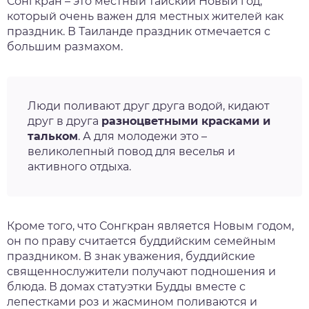
Сонгкран
– это местный
тайский Новый год
,
который очень важен для местных жителей как
нтябрь
праздник. В Таиланде праздник отмечается с
большим размахом.
тябрь
ябрь
Люди поливают друг друга водой, кидают
друг в друга
разноцветными красками и
кабрь
тальком
. А для молодежи это –
великолепный повод для веселья и
активного отдыха.
Кроме того, что Сонгкран является Новым годом,
он по праву считается буддийским семейным
праздником. В знак уважения, буддийские
священнослужители получают подношения и
блюда. В домах статуэтки Будды вместе с
лепестками роз и жасмином поливаются и