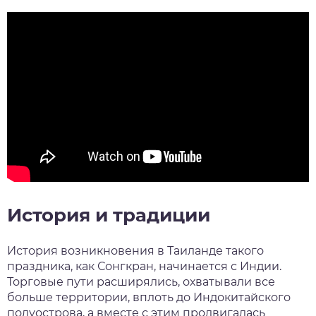
История и традиции
История
возникновения в Таиланде такого
праздника
, как
Сонгкран
, начинается с Индии.
Торговые пути расширялись, охватывали все
больше территории, вплоть до Индокитайского
полуострова, а вместе с этим продвигалась