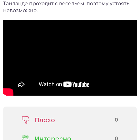
Таиланде проходит с весельем, поэтому устоять
невозможно.
Плохо
0
Интересно
0