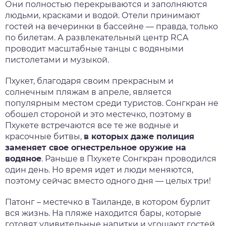
Они полностью перекрываются и заполняются
людьми, красками и водой. Отели принимают
гостей на вечеринки в бассейне — правда, только
по билетам. А развлекательный центр RCA
проводит масштабные танцы с водяными
пистолетами и музыкой.
Пхукет, благодаря своим прекрасным и
солнечным пляжам в апреле, является
популярным местом среди туристов.
Сонгкран
не
обошел стороной и это местечко, поэтому в
Пхукете
встречаются все те же водные и
красочные битвы,
в которых даже полиция
заменяет свое огнестрельное оружие на
водяное
. Раньше в Пхукете Сонгкран проводился
один день. Но время идет и люди меняются,
поэтому сейчас вместо одного дня — целых три!
Патонг – местечко в Таиланде, в котором бурлит
вся жизнь. На пляже находится бары, которые
готовят удивительные напитки и угощают гостей