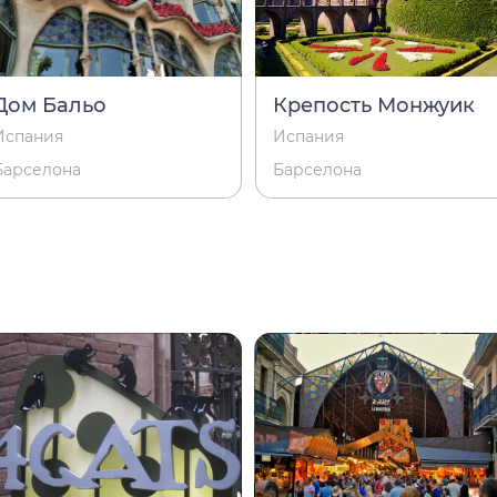
Дом Бальо
Крепость Монжуик
Испания
Испания
Барселона
Барселона