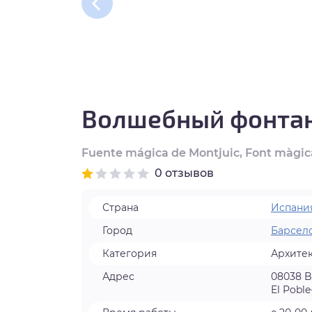
нтябрь
тябрь
ябрь
Волшебный фонта
кабрь
Fuente mágica de Montjuic, Font màgic
0 отзывов
Страна
Испани
Город
Барсел
Категория
Архите
Адрес
08038 Ba
El Poble