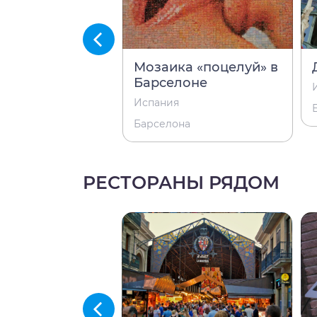
ская деревня
Мозаика «поцелуй» в
Барселоне
Испания
на
Барселона
РЕСТОРАНЫ РЯДОМ