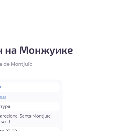
н на Монжуике
a de Montjuïc
я
она
ктура
rcelona, Sants-Montjuïc,
-sec 1