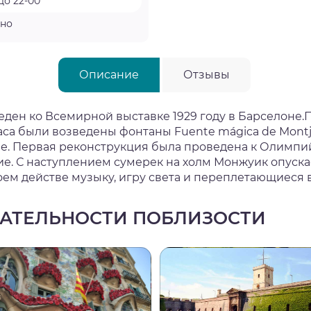
до 22-00
тно
Описание
Отзывы
ен ко Всемирной выставке 1929 году в Барселоне.П
аса были возведены
фонтаны Fuente mágica de Montj
. Первая реконструкция была проведена к Олимпий
е. С наступлением сумерек на холм Монжуик опуск
воем действе музыку, игру света и переплетающиеся 
АТЕЛЬНОСТИ ПОБЛИЗОСТИ