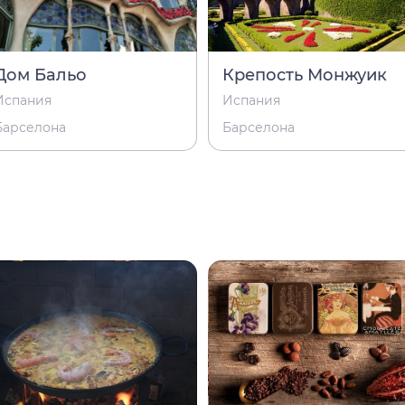
Дом Бальо
Крепость Монжуик
Испания
Испания
Барселона
Барселона