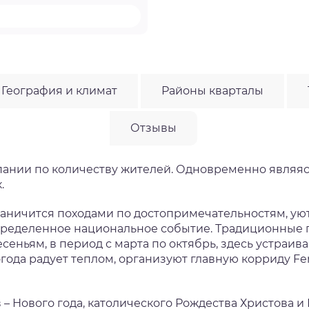
География и климат
Районы кварталы
Отзывы
пании по количеству жителей. Одновременно являяс
к.
граничится походами по достопримечательностям, у
определенное национальное событие. Традиционные
есеньям, в период с марта по октябрь, здесь устраив
года радует теплом, организуют главную корриду Feri
 Нового года, католического Рождества Христова и 