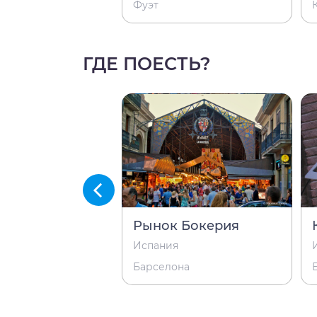
льи
Фуэт
ГДЕ ПОЕСТЬ?
Четыре кота»
Рынок Бокерия
Испания
на
Барселона