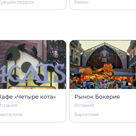
Кувшин поррон
Хамон
Кафе «Четыре кота»
Рынок Бокерия
Испания
Испания
Барселона
Барселона