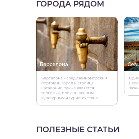
ГОРОДА РЯДОМ
Барселона
Сев
Барселона – средиземноморский
Один
портовый город и столица
Евро
Каталонии, также является
зажи
торговым, промышленным,
культурным и туристическим ...
ПОЛЕЗНЫЕ СТАТЬИ