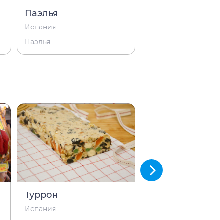
Паэлья
Тапас
Испания
Испания
Паэлья
Тапас
Туррон
Чоризо
Испания
Испания