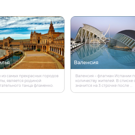
илья
Валенсия
 из самых прекрасных городов
Валенсия – флагман Испании п
пы, является родиной
количеству жителей. В списке 
гательного танца фламенко.
значится на 3 строчке после ...