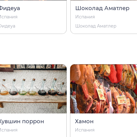
Фидеуа
Шоколад Аматлер
Испания
Испания
Фидеуа
Шоколад Аматлер
Кувшин поррон
Хамон
Испания
Испания