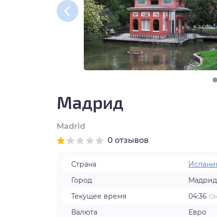
нтябрь
тябрь
ябрь
кабрь
Мадрид
Madrid
0 отзывов
Страна
Испани
Город
Мадрид
Текущее время
04:36
GM
Валюта
Евро