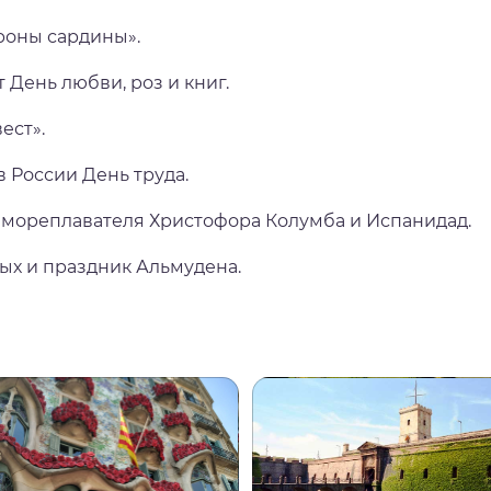
роны сардины».
 День любви, роз и книг.
ест».
в России День труда.
 мореплавателя Христофора Колумба и Испанидад.
ых и праздник Альмудена.