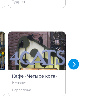
Туррон
Чоризо
Кафе «Четыре кота»
Рынок Бокери
Испания
Испания
Барселона
Барселона