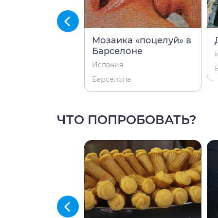
ская деревня
Мозаика «поцелуй» в
Барселоне
Испания
на
Барселона
ЧТО ПОПРОБОВАТЬ?