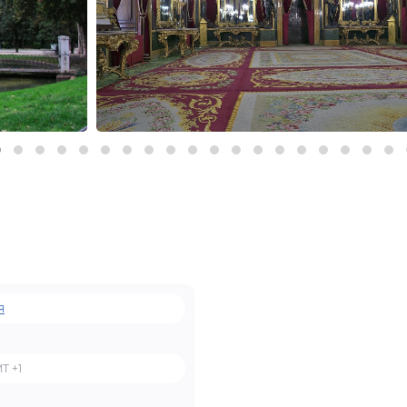
я
T +1